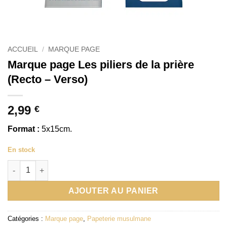
ACCUEIL
/
MARQUE PAGE
Marque page Les piliers de la prière
(Recto – Verso)
2,99
€
Format :
5x15cm.
En stock
quantité de Marque page Les piliers de la prière (Recto - Verso)
AJOUTER AU PANIER
Catégories :
Marque page
,
Papeterie musulmane