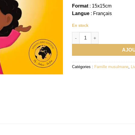
Format
: 15x15cm
Langue
: Français
En stock
quantité de Les loups-koums da
AJOU
Catégories :
Famille musulmane
,
Li