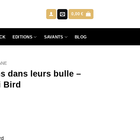
0,00
€
EDITIONS
SAVANTS
CK
BLOG
ANE
 dans leurs bulle –
i Bird
rd