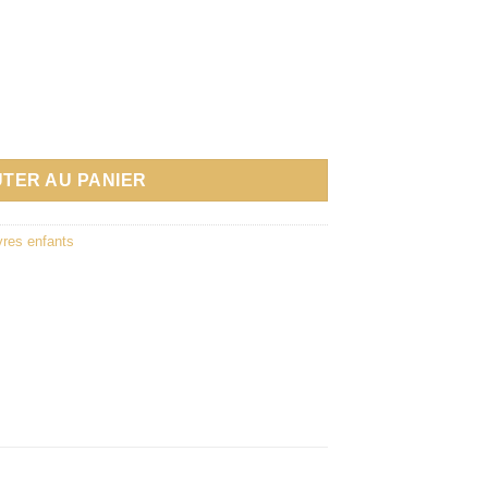
ns leurs bulle - Éditions Swahili Bird
TER AU PANIER
vres enfants