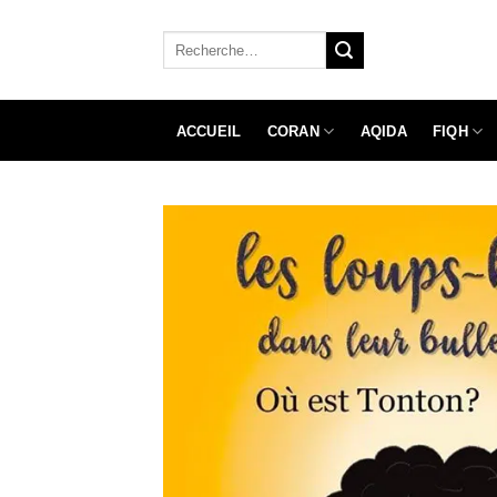
Aller
au
Recherche
pour :
contenu
CORAN
FIQH
ACCUEIL
AQIDA